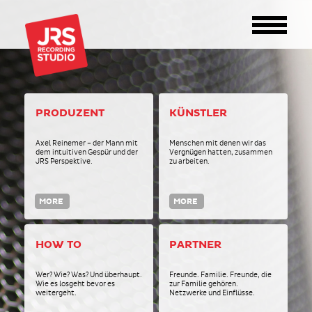
PRODUZENT
KÜNSTLER
Axel Reinemer – der Mann mit
Menschen mit denen wir das
dem intuitiven Gespür und der
Vergnügen hatten, zusammen
JRS Perspektive.
zu arbeiten.
MORE
MORE
HOW TO
PARTNER
Wer? Wie? Was? Und überhaupt.
Freunde. Familie. Freunde, die
Wie es losgeht bevor es
zur Familie gehören.
weitergeht.
Netzwerke und Einflüsse.